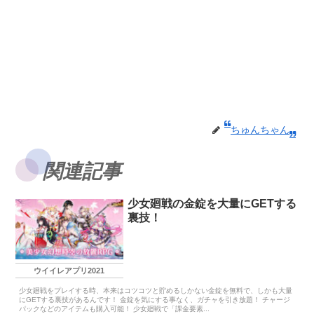
ちゅんちゃん
関連記事
少女廻戦の金錠を大量にGETする
裏技！
ウイイレアプリ2021
少女廻戦をプレイする時、本来はコツコツと貯めるしかない金錠を無料で、しかも大量
にGETする裏技があるんです！ 金錠を気にする事なく、ガチャを引き放題！ チャージ
パックなどのアイテムも購入可能！ 少女廻戦で「課金要素...