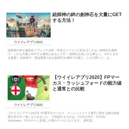
絵師神の絆の創神石を大量にGET
する方法！
ウイイレアプリ2021
絵師神の絆を無課金でプレイする時、本来はコツコツと貯めるしかない創神石を無料
で、しかも大量にGETする裏技があるんです！ 創神石を気にする事なく、ガチャを引
き放題！ 絵師神で「課金要素である創神石を無料で大量に」とだけ聞くと、な...
【ウイイレアプリ2020】FPマー
カス・ラッシュフォードの能力値
と通常との比較
ウイイレアプリ2021
【ウイイレアプリ2020】FP選手のマーカス・ラッシュフォード選手に関する能力値情
報を見やすい表にまとめました。 今回紹介するのは、10月31日の「POTW-
Worldwide」FPガチャに登場した際のデータになります。 通常選...