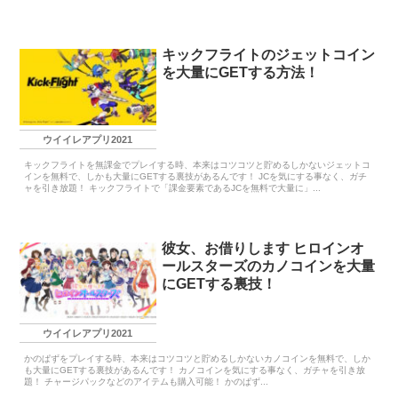
キックフライトのジェットコイン
を大量にGETする方法！
ウイイレアプリ2021
キックフライトを無課金でプレイする時、本来はコツコツと貯めるしかないジェットコ
インを無料で、しかも大量にGETする裏技があるんです！ JCを気にする事なく、ガチ
ャを引き放題！ キックフライトで「課金要素であるJCを無料で大量に」...
彼女、お借りします ヒロインオ
ールスターズのカノコインを大量
にGETする裏技！
ウイイレアプリ2021
かのぱずをプレイする時、本来はコツコツと貯めるしかないカノコインを無料で、しか
も大量にGETする裏技があるんです！ カノコインを気にする事なく、ガチャを引き放
題！ チャージパックなどのアイテムも購入可能！ かのぱず...