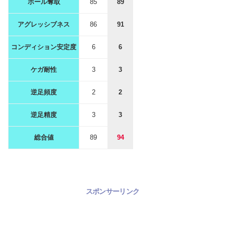
ボール奪取
85
89
アグレッシブネス
86
91
コンディション安定度
6
6
ケガ耐性
3
3
逆足頻度
2
2
逆足精度
3
3
総合値
89
94
スポンサーリンク