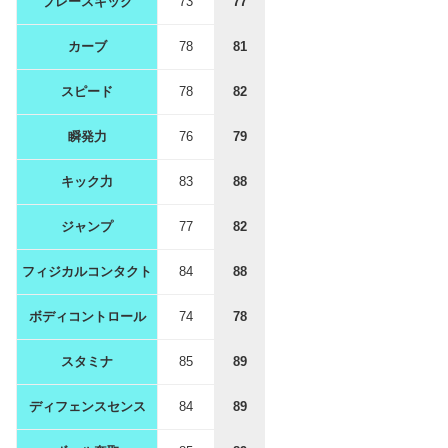
プレースキック
73
77
カーブ
78
81
スピード
78
82
瞬発力
76
79
キック力
83
88
ジャンプ
77
82
フィジカルコンタクト
84
88
ボディコントロール
74
78
スタミナ
85
89
ディフェンスセンス
84
89