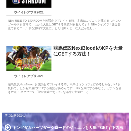
ウイイレアプリ2021
NBA RISE TO STARDOMを無課金でプレイする時、本来はコツコツと貯めるしかない
ゴールドを無料で、しかも大量にGETする裏技があるんです！ NBAライズで「課金要
素であるゴールドを無料で大量に」とだけ聞くと、なんだか怪しい...
競馬伝説NextBlood!のKPを大量
にGETする方法！
ウイイレアプリ2021
競馬伝説NextBlood!を無課金でプレイする時、本来はコツコツと貯めるしかないKPを
無料で、しかも大量にGETする裏技があるんです！ KPを気にする事なく、ガチャを引
き放題！ ネクブラで「課金要素であるKPを無料で大量に」と...
キングダムハーツダークロードのジュエルを大量にGETする方法！