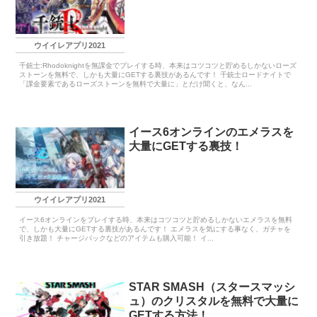
ウイイレアプリ2021
千銃士:Rhodoknightを無課金でプレイする時、本来はコツコツと貯めるしかないローズ
ストーンを無料で、しかも大量にGETする裏技があるんです！ 千銃士ロードナイトで
「課金要素であるローズストーンを無料で大量に」とだけ聞くと、なん...
イース6オンラインのエメラスを
大量にGETする裏技！
ウイイレアプリ2021
イース6オンラインをプレイする時、本来はコツコツと貯めるしかないエメラスを無料
で、しかも大量にGETする裏技があるんです！ エメラスを気にする事なく、ガチャを
引き放題！ チャージパックなどのアイテムも購入可能！ イ...
STAR SMASH（スタースマッシ
ュ）のクリスタルを無料で大量に
GETする方法！