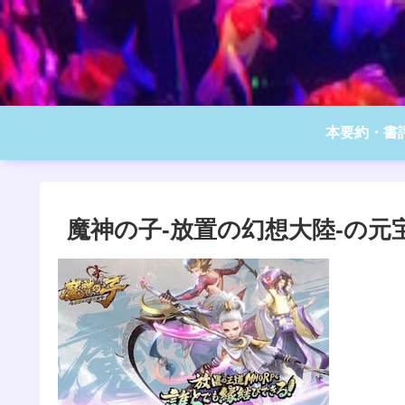
本要約・書
魔神の子‐放置の幻想大陸‐の元