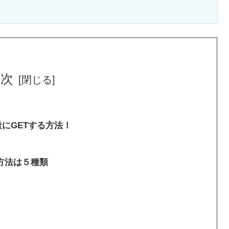
目次
にGETする方法！
方法は５種類