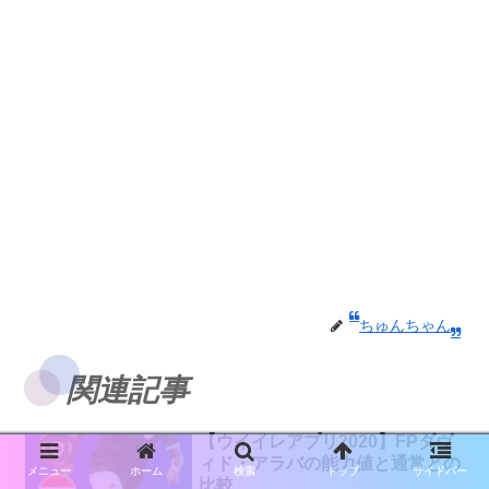
ちゅんちゃん
関連記事
【ウイイレアプリ2020】FPダヴ
ィド・アラバの能力値と通常との
メニュー
ホーム
検索
トップ
サイドバー
比較