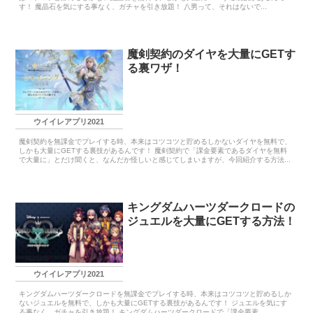
す！ 魔晶石を気にする事なく、ガチャを引き放題！ 八男って、それはないで...
魔剣契約のダイヤを大量にGETす
る裏ワザ！
ウイイレアプリ2021
魔剣契約を無課金でプレイする時、本来はコツコツと貯めるしかないダイヤを無料で、
しかも大量にGETする裏技があるんです！ 魔剣契約で「課金要素であるダイヤを無料
で大量に」とだけ聞くと、なんだか怪しいと感じてしまいますが、今回紹介する方法...
キングダムハーツダークロードの
ジュエルを大量にGETする方法！
ウイイレアプリ2021
キングダムハーツダークロードを無課金でプレイする時、本来はコツコツと貯めるしか
ないジュエルを無料で、しかも大量にGETする裏技があるんです！ ジュエルを気にす
る事なく、ガチャを引き放題！ キングダムハーツダークロードで「課金要素...