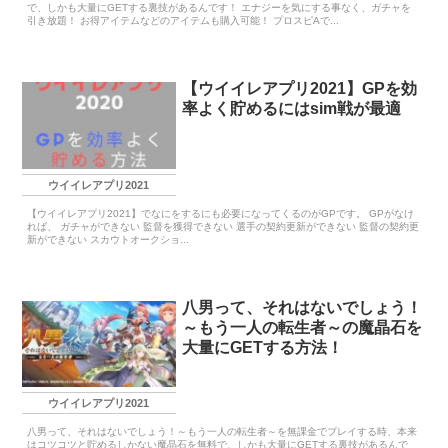
で、しかも大量にGETする裏技があるんです！ エナジーを気にする事なく、ガチャを
引き放題！ お得アイテムなどのアイテムも購入可能！ プロスピAで...
【ウイイレアプリ2021】GPを効
率よく貯めるにはsim戦が最適
ウイイレアプリ2021
【ウイイレアプリ2021】でなにをするにも必要になってくるのがGPです。 GPがなけ
れば、 ガチャができない 監督を獲得できない 選手の契約更新ができない 監督の契約更
新ができない スカウトオークショ...
八男って、それはないでしょう！
～もう一人の転生者～の魔晶石を
大量にGETする方法！
ウイイレアプリ2021
八男って、それはないでしょう！～もう一人の転生者～を無課金でプレイする時、本来
はコツコツと貯めるしかない魔晶石を無料で、しかも大量にGETする裏技があるんで