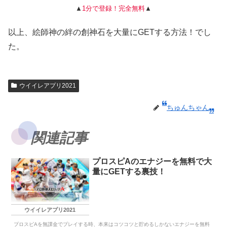
▲
1分で登録！完全無料
▲
以上、絵師神の絆の創神石を大量にGETする方法！でし
た。
ウイイレアプリ2021
ちゅんちゃん
関連記事
プロスピAのエナジーを無料で大
量にGETする裏技！
ウイイレアプリ2021
プロスピAを無課金でプレイする時、本来はコツコツと貯めるしかないエナジーを無料