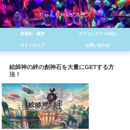
ちゅんちゃんクルーズ
本要約・書評
ウイイレアプリ2021
サイトマップ
お問い合わせ
絵師神の絆の創神石を大量にGETする方
法！