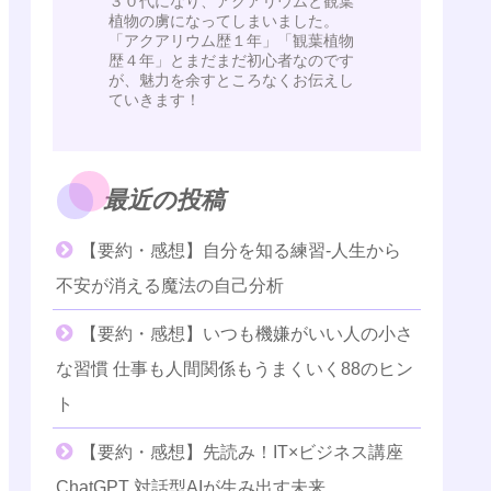
３０代になり、アクアリウムと観葉
植物の虜になってしまいました。
「アクアリウム歴１年」「観葉植物
歴４年」とまだまだ初心者なのです
が、魅力を余すところなくお伝えし
ていきます！
最近の投稿
【要約・感想】自分を知る練習-人生から
不安が消える魔法の自己分析
【要約・感想】いつも機嫌がいい人の小さ
な習慣 仕事も人間関係もうまくいく88のヒン
ト
【要約・感想】先読み！IT×ビジネス講座
ChatGPT 対話型AIが生み出す未来