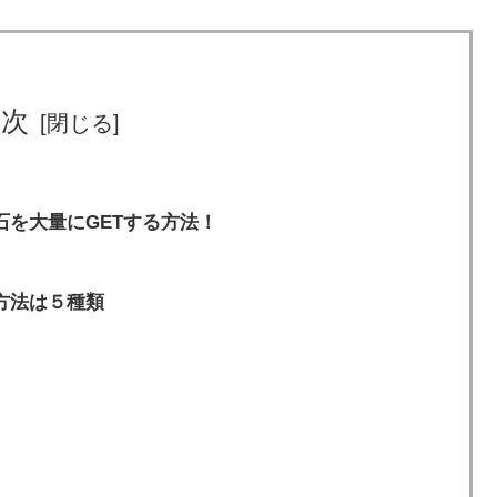
目次
を大量にGETする方法！
方法は５種類