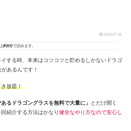
2020.07.26
は
約8分
で読めます。
レイする時、本来はコツコツと貯めるしかないドラゴ
技があるんです！
引き放題！
であるドラゴングラスを無料で大量に」
とだけ聞く
今回紹介する方法はかなり
健全なやり方なので安心し