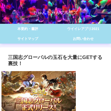
ちゅんちゃんクルーズ
本要約・書評
ウイイレアプリ2021
サイトマップ
お問い合わせ
三国志グローバルの玉石を大量にGETする
裏技！