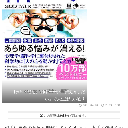
本要約・書評
【要約・感想】 神トーーク「伝え方しだ
い」で人生は思い通り
2023.04.10
2023.03.31
この記事は
約13分
で読めます。
相手に自分の意見を理解してもらえない、上手く伝えられ